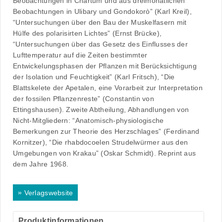
Beobachtungen in Chartum und aus dreimonatlichen
Beobachtungen in Ulibary und Gondokorò” (Karl Kreil),
“Untersuchungen über den Bau der Muskelfasern mit
Hülfe des polarisirten Lichtes” (Ernst Brücke),
“Untersuchungen über das Gesetz des Einflusses der
Lufttemperatur auf die Zeiten bestimmter
Entwickelungsphasen der Pflanzen mit Berücksichtigung
der Isolation und Feuchtigkeit” (Karl Fritsch), “Die
Blattskelete der Apetalen, eine Vorarbeit zur Interpretation
der fossilen Pflanzenreste” (Constantin von
Ettingshausen). Zweite Abtheilung, Abhandlungen von
Nicht-Mitgliedern: “Anatomisch-physiologische
Bemerkungen zur Theorie des Herzschlages” (Ferdinand
Kornitzer), “Die rhabdocoelen Strudelwürmer aus den
Umgebungen von Krakau” (Oskar Schmidt). Reprint aus
dem Jahre 1968.
»
Verlagswebsite
Produktinformationen