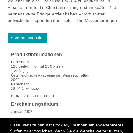
viel eher an eine Datierung um 314 zu denken ist. In
Albanien dürfte die Christianisierung erst im späten 4. Jh.
nennenswerte Erfolge erzielt haben – trotz später
entwickelter Legenden über sehr frühe Missionierungen.
»
Verlagswebsite
Produktinformationen
Paperback
128
Seiten , Format 21,0 x 29,7
1 Auflage,
Österreichische Akademie der Wissenschaften
2002
Paperback
28,40
€
inkl. MwSt.
ISBN: 978-3-7001-3016-1
Erscheinungsdatum
Januar 2002
Kategorie:
Geschichte
Diese Website benutzt Cookies, um Ihnen ein angenehmeres
Surfen zu ermöglichen. Wenn Sie die Website weiter nutzen,