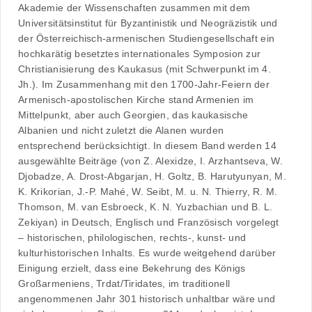
Akademie der Wissenschaften zusammen mit dem
Universitätsinstitut für Byzantinistik und Neogräzistik und
der Österreichisch-armenischen Studiengesellschaft ein
hochkarätig besetztes internationales Symposion zur
Christianisierung des Kaukasus (mit Schwerpunkt im 4.
Jh.). Im Zusammenhang mit den 1700-Jahr-Feiern der
Armenisch-apostolischen Kirche stand Armenien im
Mittelpunkt, aber auch Georgien, das kaukasische
Albanien und nicht zuletzt die Alanen wurden
entsprechend berücksichtigt. In diesem Band werden 14
ausgewählte Beiträge (von Z. Alexidze, I. Arzhantseva, W.
Djobadze, A. Drost-Abgarjan, H. Goltz, B. Harutyunyan, M.
K. Krikorian, J.-P. Mahé, W. Seibt, M. u. N. Thierry, R. M.
Thomson, M. van Esbroeck, K. N. Yuzbachian und B. L.
Zekiyan) in Deutsch, Englisch und Französisch vorgelegt
– historischen, philologischen, rechts-, kunst- und
kulturhistorischen Inhalts. Es wurde weitgehend darüber
Einigung erzielt, dass eine Bekehrung des Königs
Großarmeniens, Trdat/Tiridates, im traditionell
angenommenen Jahr 301 historisch unhaltbar wäre und