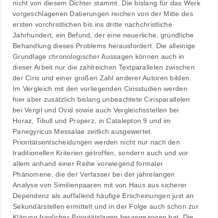
nicht von diesem Dichter stammt. Die bislang für das Werk
vorgeschlagenen Datierungen reichen von der Mitte des
ersten vorchristlichen bis ins dritte nachchristliche
Jahrhundert, ein Befund, der eine neuerliche, gründliche
Behandlung dieses Problems herausfordert. Die alleinige
Grundlage chronologischer Aussagen können auch in
dieser Arbeit nur die zahlreichen Textparallelen zwischen
der Ciris und einer großen Zahl anderer Autoren bilden.
Im Vergleich mit den vorliegenden Cirisstudien werden
hier aber zusätzlich bislang unbeachtete Cirisparallelen
bei Vergil und Ovid sowie auch Vergleichsstellen bei
Horaz, Tibull und Properz, in Catalepton 9 und im
Panegyricus Messalae zeitlich ausgewertet.
Prioritätsentscheidungen werden nicht nur nach den
traditionellen Kriterien getroffen, sondern auch und vor
allem anhand einer Reihe vorwiegend formaler
Phänomene, die der Verfasser bei der jahrelangen
Analyse von Similienpaaren mit von Haus aus sicherer
Dependenz als auffallend häufige Erscheinungen just an
Sekundärstellen ermittelt und in der Folge auch schon zur
Klärung fraglicher Prioritätslagen herangezogen hat. Die