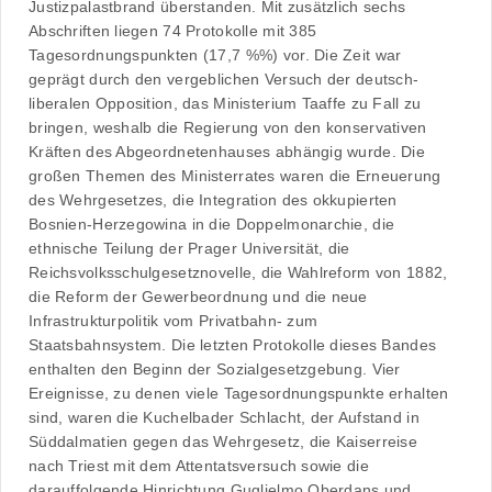
Justizpalastbrand überstanden. Mit zusätzlich sechs
Abschriften liegen 74 Protokolle mit 385
Tagesordnungspunkten (17,7 %%) vor. Die Zeit war
geprägt durch den vergeblichen Versuch der deutsch-
liberalen Opposition, das Ministerium Taaffe zu Fall zu
bringen, weshalb die Regierung von den konservativen
Kräften des Abgeordnetenhauses abhängig wurde. Die
großen Themen des Ministerrates waren die Erneuerung
des Wehrgesetzes, die Integration des okkupierten
Bosnien-Herzegowina in die Doppelmonarchie, die
ethnische Teilung der Prager Universität, die
Reichsvolksschulgesetznovelle, die Wahlreform von 1882,
die Reform der Gewerbeordnung und die neue
Infrastrukturpolitik vom Privatbahn- zum
Staatsbahnsystem. Die letzten Protokolle dieses Bandes
enthalten den Beginn der Sozialgesetzgebung. Vier
Ereignisse, zu denen viele Tagesordnungspunkte erhalten
sind, waren die Kuchelbader Schlacht, der Aufstand in
Süddalmatien gegen das Wehrgesetz, die Kaiserreise
nach Triest mit dem Attentatsversuch sowie die
darauffolgende Hinrichtung Guglielmo Oberdans und