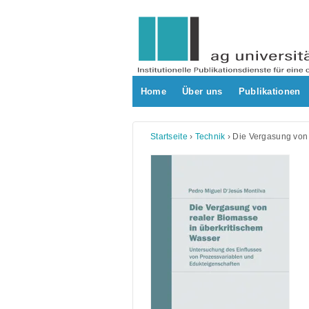
Skip
to
content
Home
Über uns
Publikationen
Startseite
›
Technik
›
Die Vergasung von 