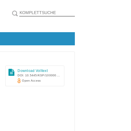
Download Volltext
DOI: 10.5445/KSP/1000006792
Open Access