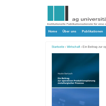
Skip
to
content
Home
Über uns
Publikationen
Startseite
›
Wirtschaft
›
Ein Beitrag zur 