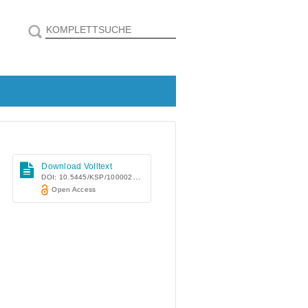
Download Volltext
DOI: 10.5445/KSP/1000025839
Open Access