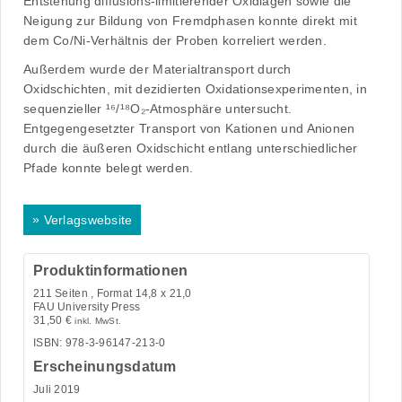
Entstehung diffusions-limitierender Oxidlagen sowie die
Neigung zur Bildung von Fremdphasen konnte direkt mit
dem Co/Ni-Verhältnis der Proben korreliert werden.
Außerdem wurde der Materialtransport durch
Oxidschichten, mit dezidierten Oxidationsexperimenten, in
sequenzieller ¹⁶/¹⁸O₂-Atmosphäre untersucht.
Entgegengesetzter Transport von Kationen und Anionen
durch die äußeren Oxidschicht entlang unterschiedlicher
Pfade konnte belegt werden.
»
Verlagswebsite
Produktinformationen
211
Seiten , Format 14,8 x 21,0
FAU University Press
31,50
€
inkl. MwSt.
ISBN: 978-3-96147-213-0
Erscheinungsdatum
Juli 2019