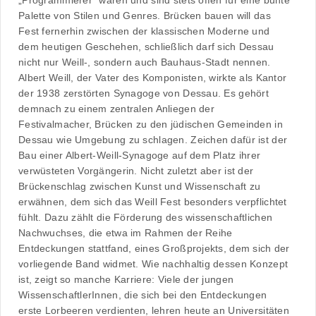
„Programmierer“ waren und sind stets offen für eine bunte
Palette von Stilen und Genres. Brücken bauen will das
Fest fernerhin zwischen der klassischen Moderne und
dem heutigen Geschehen, schließlich darf sich Dessau
nicht nur Weill-, sondern auch Bauhaus-Stadt nennen.
Albert Weill, der Vater des Komponisten, wirkte als Kantor
der 1938 zerstörten Synagoge von Dessau. Es gehört
demnach zu einem zentralen Anliegen der
Festivalmacher, Brücken zu den jüdischen Gemeinden in
Dessau wie Umgebung zu schlagen. Zeichen dafür ist der
Bau einer Albert-Weill-Synagoge auf dem Platz ihrer
verwüsteten Vorgängerin. Nicht zuletzt aber ist der
Brückenschlag zwischen Kunst und Wissenschaft zu
erwähnen, dem sich das Weill Fest besonders verpflichtet
fühlt. Dazu zählt die Förderung des wissenschaftlichen
Nachwuchses, die etwa im Rahmen der Reihe
Entdeckungen stattfand, eines Großprojekts, dem sich der
vorliegende Band widmet. Wie nachhaltig dessen Konzept
ist, zeigt so manche Karriere: Viele der jungen
WissenschaftlerInnen, die sich bei den Entdeckungen
erste Lorbeeren verdienten, lehren heute an Universitäten