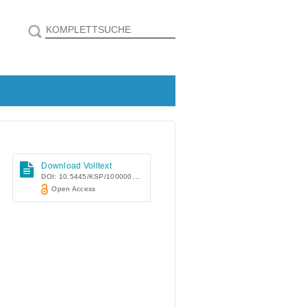
Download Volltext
DOI: 10.5445/KSP/1000007318
Open Access