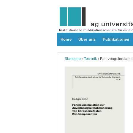
Skip
to
content
Home
Über uns
Publikationen
Startseite
›
Technik
›
Fahrzeugsimulation