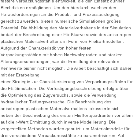
festere Verpackungsstähle entwickelt, die den Einsatz dünner
Blechdicken ermöglichen. Um den hierdurch wachsenden
Herausforderungen an die Produkt- und Prozessauslegung
gerecht zu werden, bieten numerische Simulationen großes
Potential. Die Abbildung des Materialverhaltens in der Simulation
bedarf der Beschreibung einer Fließkurve sowie des anisotropen
plastischen Materialverhaltens in Form von Fließortmodellen.
Aufgrund der Charakteristik von höher festen
Verpackungsstählen mit hohen Nachwalzgraden und starken
Alterungserscheinungen, war die Ermittlung der relevanten
Kennwerte bisher nicht möglich. Die Arbeit beschäftigt sich daher
mit der Erarbeitung
einer Strategie zur Charakterisierung von Verpackungsstählen für
die FE-Simulation. Die Verfestigungsbeschreibung erfolgte über
die Optimierung des Zugversuchs, sowie die Verwendung
hydraulischer Tiefungsversuche. Die Beschreibung des
anisotropen plastischen Materialverhaltens fokussierte sich
neben der Beschreibung des ersten Fließortquadranten vor allem
auf die r-Wert Ermittlung durch inverse Modellierung. Die
vorgestellten Methoden wurden genutzt, um Materialmodelle für
drei verschiedene Verpackungsstähle zu parametrisieren. Auf