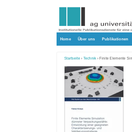
Skip
to
content
Home
Über uns
Publikationen
Startseite
›
Technik
›
Finite Elemente Si