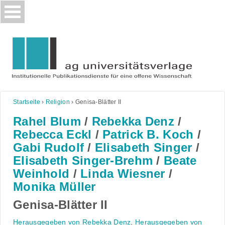
Skip
to
content
Startseite
›
Religion
›
Genisa-Blätter II
Rahel Blum
/
Rebekka Denz
/
Rebecca Eckl
/
Patrick B. Koch
/
Gabi Rudolf
/
Elisabeth Singer
/
Elisabeth Singer-Brehm
/
Beate
Weinhold
/
Linda Wiesner
/
Monika Müller
Genisa-Blätter II
Herausgegeben von Rebekka Denz
,
Herausgegeben von