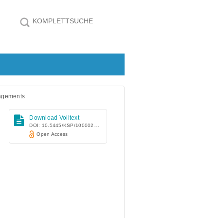
nagements
Download Volltext
DOI: 10.5445/KSP/1000024807
Open Access