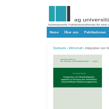
Skip
to
content
Home
Über uns
Publikationen
Startseite
›
Wirtschaft
›
Integration von 