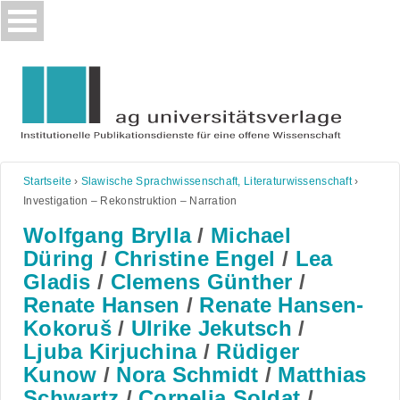
Skip
to
content
Startseite
›
Slawische Sprachwissenschaft, Literaturwissenschaft
›
Investigation – Rekonstruktion – Narration
Wolfgang Brylla
/
Michael
Düring
/
Christine Engel
/
Lea
Gladis
/
Clemens Günther
/
Renate Hansen
/
Renate Hansen-
Kokoruš
/
Ulrike Jekutsch
/
Ljuba Kirjuchina
/
Rüdiger
Kunow
/
Nora Schmidt
/
Matthias
Schwartz
/
Cornelia Soldat
/