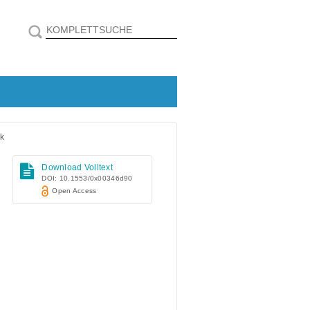
lk
Download Volltext
DOI: 10.1553/0x00346d90
Open Access