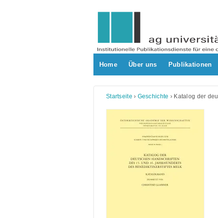
Skip
to
content
Home
Über uns
Publikationen
Startseite
›
Geschichte
›
Katalog der deu