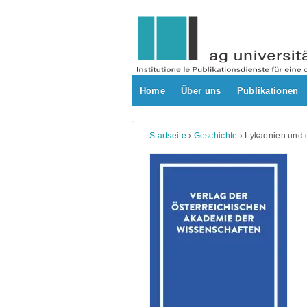
Skip
to
content
Home
Über uns
Publikationen
Startseite
›
Geschichte
›
Lykaonien und 