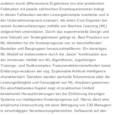
anderen durch differenzierte Ergebnisse von drei praktischen
Fallstudien mit jeweils zahlreichen Einzelexperimenten belegt.
In diesen Fallstudien werden Lösungskonzepte erarbeitet und in
der Unternehmenspraxis evaluiert, die einen Cost Engineer bei
seinen Kostenschätzungen mithilfe von Machine Learning (ML)
zielgerichtet unterstützen. Durch das experimentelle Design und
eine Vielzahl von Testergebnissen gelingt es, Best Practices von
ML-Modellen für die Kostenprognose von zu beschaffenden
Bauteilen und Baugruppen herauszudestillieren. Ein derartiges
ML-Modell ist insbesondere durch die „beste“ Kombination aus
der immensen Vielfalt von ML-Algorithmen, zugehörigen
Trainings- und Testkonzepten, Featureselektionsmethoden sowie
Erklärungs-ansätzen der sog. Explainable Artificial Intelligence
charakterisiert. Daneben werden wertvolle Erkenntnisse über die
Leistungsfähigkeit und Genauigkeit von ML-Ansätzen gewonnen.
Ein abschließendes Kapitel zeigt im praktischen Umfeld
bestehende Herausforderungen bei der Einführung derartiger
Systeme zur intelligenten Kostenprognose auf. Hierzu dient eine
empirische Untersuchung mit einer Befragung von 130 Managern
in einschlägigen Verantwortungsbereichen. Aufbauend auf den