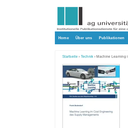
Skip
to
content
Home
Über uns
Publikationen
Startseite
›
Technik
›
Machine Learning 