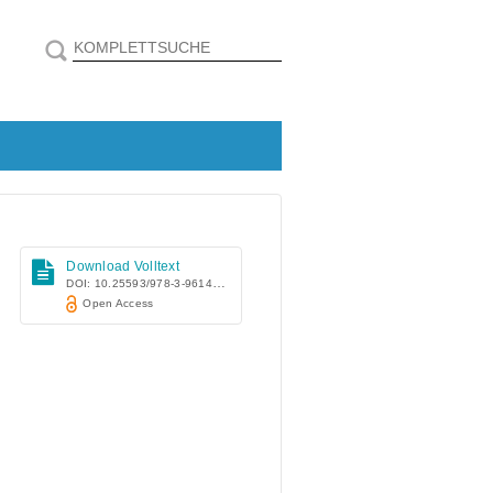
Download Volltext
DOI: 10.25593/978-3-96147-610-7
Open Access