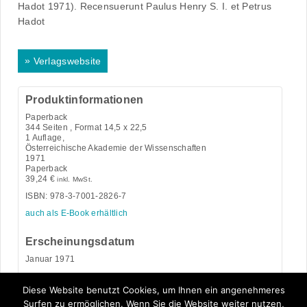
Hadot 1971). Recensuerunt Paulus Henry S. I. et Petrus
Hadot
»
Verlagswebsite
Produktinformationen
Paperback
344
Seiten , Format 14,5 x 22,5
1 Auflage,
Österreichische Akademie der Wissenschaften
1971
Paperback
39,24
€
inkl. MwSt.
ISBN: 978-3-7001-2826-7
auch als E-Book erhältlich
Erscheinungsdatum
Januar 1971
Kategorie:
Religion
Diese Website benutzt Cookies, um Ihnen ein angenehmeres
Surfen zu ermöglichen. Wenn Sie die Website weiter nutzen,