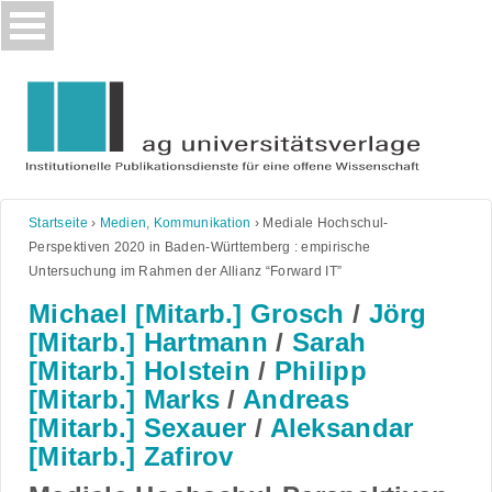
Skip
to
content
Startseite
›
Medien, Kommunikation
›
Mediale Hochschul-
Perspektiven 2020 in Baden-Württemberg : empirische
Untersuchung im Rahmen der Allianz “Forward IT”
Michael [Mitarb.] Grosch
/
Jörg
[Mitarb.] Hartmann
/
Sarah
[Mitarb.] Holstein
/
Philipp
[Mitarb.] Marks
/
Andreas
[Mitarb.] Sexauer
/
Aleksandar
[Mitarb.] Zafirov