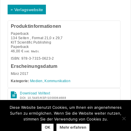
»
Verlagswebsite
Produktinformationen
Paperback
134
Seiten , Format 21,0 x 29,7
KIT Scientific Publishing
Paperback
46,00
€
inkl. MwSt.
ISBN: 978-3-7315-0623-2
Erscheinungsdatum
März 2017
Kategorie:
Medien, Kommunikation
Download Volltext
DOI: 10.5445/KSP/1000064688
Open Access
Diese Website benutzt Cookies, um Ihnen ein angenehmeres
Surfen zu ermöglichen. Wenn Sie die Website weiter nutzen,
stimmen Sie der Verwendung von Cookies zu.
OK
Mehr erfahren
© 2026 Arbeitsgemeinschaft der Universitätsverlage | powered