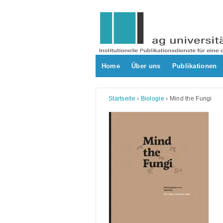
Skip
to
content
Home
Über uns
Publikationen
Startseite
›
Biologie
›
Mind the Fungi