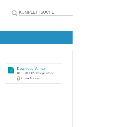
Download Volltext
DOI: 10.14279/depositonce-10350
Open Access