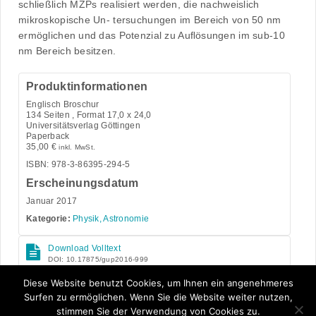
schließlich MZPs realisiert werden, die nachweislich
mikroskopische Un- tersuchungen im Bereich von 50 nm
ermöglichen und das Potenzial zu Auﬂösungen im sub-10
nm Bereich besitzen.
Produktinformationen
Englisch Broschur
134
Seiten , Format 17,0 x 24,0
Universitätsverlag Göttingen
Paperback
35,00
€
inkl. MwSt.
ISBN: 978-3-86395-294-5
Erscheinungsdatum
Januar 2017
Kategorie:
Physik, Astronomie
Download Volltext
DOI: 10.17875/gup2016-999
Open Access
Diese Website benutzt Cookies, um Ihnen ein angenehmeres
Surfen zu ermöglichen. Wenn Sie die Website weiter nutzen,
stimmen Sie der Verwendung von Cookies zu.