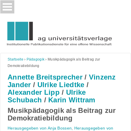
Skip
to
content
Startseite
›
Pädagogik
›
Musikpädagogik als Beitrag zur
Demokratiebildung
Annette Breitsprecher
/
Vinzenz
Jander
/
Ulrike Liedtke
/
Alexander Lipp
/
Ulrike
Schubach
/
Karin Wittram
Musikpädagogik als Beitrag zur
Demokratiebildung
Herausgegeben von Anja Bossen
,
Herausgegeben von