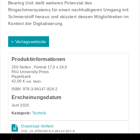
Bearing Unit stellt weiteres Potenzial des
Ringschmiersystems für einen nachhaltigeren Umgang mit
Schmierstoff heraus und skizziert dessen Möglichkeiten im
Kontext der Digitalisierung.
»
Verlagswebsite
Produktinformationen
250
Seiten , Format 17,0 x 24,0
FAU University Press
Paperback
42,00
€
inkl. MwSt.
ISBN: 978-3-96147-826-2
Erscheinungsdatum
Juni 2025
Kategorie:
Technik
Download Volltext
DOI: 10.25593/978-3-96147-827-9
Open Access