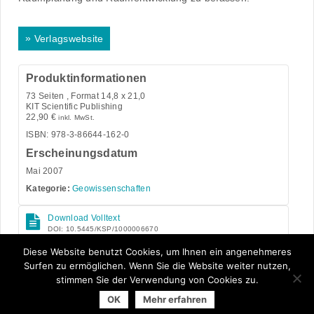
»
Verlagswebsite
Produktinformationen
73
Seiten , Format 14,8 x 21,0
KIT Scientific Publishing
22,90
€
inkl. MwSt.
ISBN: 978-3-86644-162-0
Erscheinungsdatum
Mai 2007
Kategorie:
Geowissenschaften
Download Volltext
DOI: 10.5445/KSP/1000006670
Open Access
Diese Website benutzt Cookies, um Ihnen ein angenehmeres
Surfen zu ermöglichen. Wenn Sie die Website weiter nutzen,
stimmen Sie der Verwendung von Cookies zu.
OK
Mehr erfahren
© 2026 Arbeitsgemeinschaft der Universitätsverlage | powered