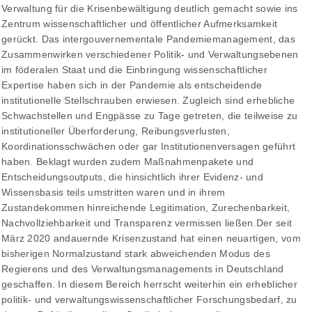
Verwaltung für die Krisenbewältigung deutlich gemacht sowie ins
Zentrum wissenschaftlicher und öffentlicher Aufmerksamkeit
gerückt. Das intergouvernementale Pandemiemanagement, das
Zusammenwirken verschiedener Politik- und Verwaltungsebenen
im föderalen Staat und die Einbringung wissenschaftlicher
Expertise haben sich in der Pandemie als entscheidende
institutionelle Stellschrauben erwiesen. Zugleich sind erhebliche
Schwachstellen und Engpässe zu Tage getreten, die teilweise zu
institutioneller Überforderung, Reibungsverlusten,
Koordinationsschwächen oder gar Institutionenversagen geführt
haben. Beklagt wurden zudem Maßnahmenpakete und
Entscheidungsoutputs, die hinsichtlich ihrer Evidenz- und
Wissensbasis teils umstritten waren und in ihrem
Zustandekommen hinreichende Legitimation, Zurechenbarkeit,
Nachvollziehbarkeit und Transparenz vermissen ließen.Der seit
März 2020 andauernde Krisenzustand hat einen neuartigen, vom
bisherigen Normalzustand stark abweichenden Modus des
Regierens und des Verwaltungsmanagements in Deutschland
geschaffen. In diesem Bereich herrscht weiterhin ein erheblicher
politik- und verwaltungswissenschaftlicher Forschungsbedarf, zu