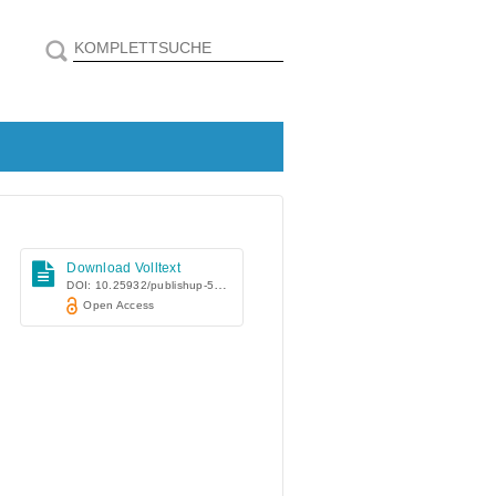
Download Volltext
DOI: 10.25932/publishup-56646
Open Access