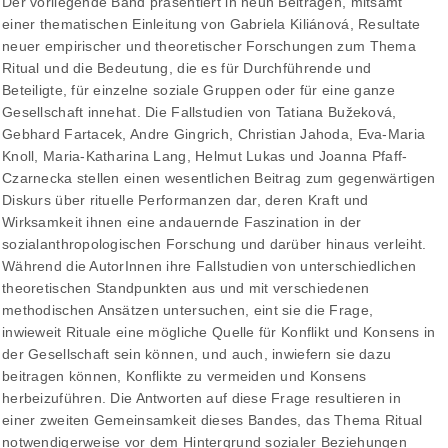
Der vorliegende Band präsentiert in neun Beiträgen, mitsamt
einer thematischen Einleitung von Gabriela Kiliánová, Resultate
neuer empirischer und theoretischer Forschungen zum Thema
Ritual und die Bedeutung, die es für Durchführende und
Beteiligte, für einzelne soziale Gruppen oder für eine ganze
Gesellschaft innehat. Die Fallstudien von Tatiana Bužeková,
Gebhard Fartacek, Andre Gingrich, Christian Jahoda, Eva-Maria
Knoll, Maria-Katharina Lang, Helmut Lukas und Joanna Pfaff-
Czarnecka stellen einen wesentlichen Beitrag zum gegenwärtigen
Diskurs über rituelle Performanzen dar, deren Kraft und
Wirksamkeit ihnen eine andauernde Faszination in der
sozialanthropologischen Forschung und darüber hinaus verleiht.
Während die AutorInnen ihre Fallstudien von unterschiedlichen
theoretischen Standpunkten aus und mit verschiedenen
methodischen Ansätzen untersuchen, eint sie die Frage,
inwieweit Rituale eine mögliche Quelle für Konflikt und Konsens in
der Gesellschaft sein können, und auch, inwiefern sie dazu
beitragen können, Konflikte zu vermeiden und Konsens
herbeizuführen. Die Antworten auf diese Frage resultieren in
einer zweiten Gemeinsamkeit dieses Bandes, das Thema Ritual
notwendigerweise vor dem Hintergrund sozialer Beziehungen