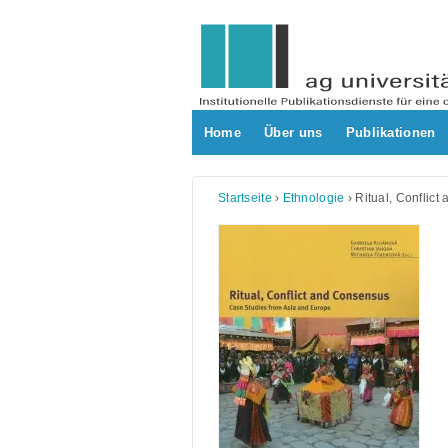
Skip
to
content
Home
Über uns
Publikationen
Startseite
›
Ethnologie
›
Ritual, Conflic