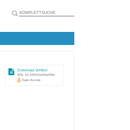
Download Volltext
DOI: 10.1553/0x002a656c
Open Access