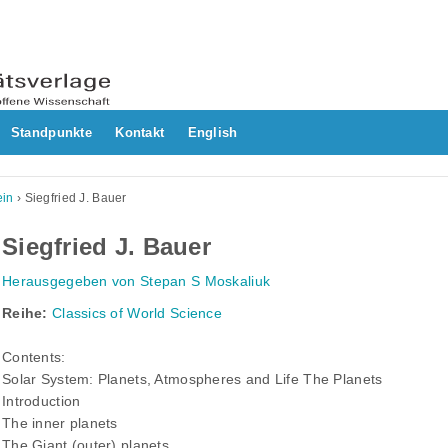
Standpunkte
Kontakt
English
ein
›
Siegfried J. Bauer
Siegfried J. Bauer
Herausgegeben von Stepan S Moskaliuk
Reihe:
Classics of World Science
Contents:
Solar System: Planets, Atmospheres and Life The Planets
Introduction
The inner planets
The Giant (outer) planets