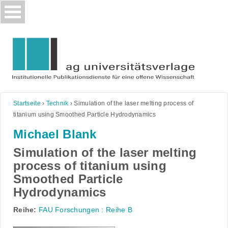
Skip
to
content
Startseite
›
Technik
›
Simulation of the laser melting process of
titanium using Smoothed Particle Hydrodynamics
Michael Blank
Simulation of the laser melting
process of titanium using
Smoothed Particle
Hydrodynamics
Reihe:
FAU Forschungen : Reihe B