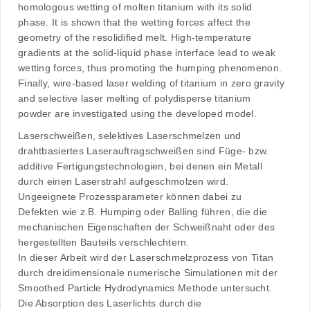
homologous wetting of molten titanium with its solid
phase. It is shown that the wetting forces affect the
geometry of the resolidified melt. High-temperature
gradients at the solid-liquid phase interface lead to weak
wetting forces, thus promoting the humping phenomenon.
Finally, wire-based laser welding of titanium in zero gravity
and selective laser melting of polydisperse titanium
powder are investigated using the developed model.
Laserschweißen, selektives Laserschmelzen und
drahtbasiertes Laserauftragschweißen sind Füge- bzw.
additive Fertigungstechnologien, bei denen ein Metall
durch einen Laserstrahl aufgeschmolzen wird.
Ungeeignete Prozessparameter können dabei zu
Defekten wie z.B. Humping oder Balling führen, die die
mechanischen Eigenschaften der Schweißnaht oder des
hergestellten Bauteils verschlechtern.
In dieser Arbeit wird der Laserschmelzprozess von Titan
durch dreidimensionale numerische Simulationen mit der
Smoothed Particle Hydrodynamics Methode untersucht.
Die Absorption des Laserlichts durch die