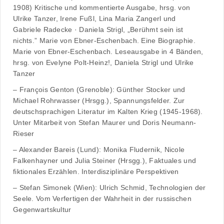
1908) Kritische und kommentierte Ausgabe, hrsg. von
Ulrike Tanzer, Irene Fußl, Lina Maria Zangerl und
Gabriele Radecke · Daniela Strigl, „Berühmt sein ist
nichts.” Marie von Ebner-Eschenbach. Eine Biographie.
Marie von Ebner-Eschenbach. Leseausgabe in 4 Bänden,
hrsg. von Evelyne Polt-Heinz!, Daniela Strigl und Ulrike
Tanzer
– François Genton (Grenoble): Günther Stocker und
Michael Rohrwasser (Hrsgg.), Spannungsfelder. Zur
deutschsprachigen Literatur im Kalten Krieg (1945-1968).
Unter Mitarbeit von Stefan Maurer und Doris Neumann-
Rieser
– Alexander Bareis (Lund): Monika Fludernik, Nicole
Falkenhayner und Julia Steiner (Hrsgg.), Faktuales und
fiktionales Erzählen. Interdisziplinäre Perspektiven
– Stefan Simonek (Wien): Ulrich Schmid, Technologien der
Seele. Vom Verfertigen der Wahrheit in der russischen
Gegenwartskultur