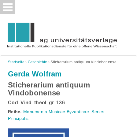
Skip
to
content
Startseite
›
Geschichte
›
Sticherarium antiquum Vindobonense
Gerda Wolfram
Sticherarium antiquum
Vindobonense
Cod. Vind. theol. gr. 136
Reihe:
Monumenta Musicae Byzantinae. Series
Principalis