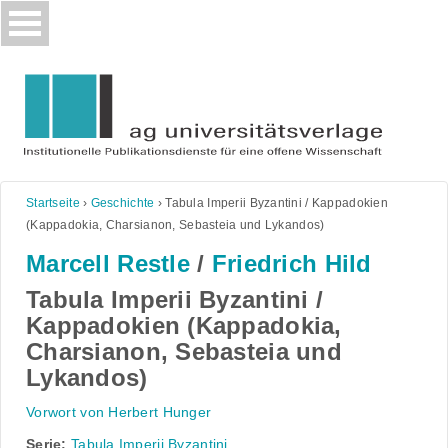
Skip
to
content
Startseite
›
Geschichte
›
Tabula Imperii Byzantini / Kappadokien
(Kappadokia, Charsianon, Sebasteia und Lykandos)
Marcell Restle
/
Friedrich Hild
Tabula Imperii Byzantini /
Kappadokien (Kappadokia,
Charsianon, Sebasteia und
Lykandos)
Vorwort von Herbert Hunger
Serie:
Tabula Imperii Byzantini