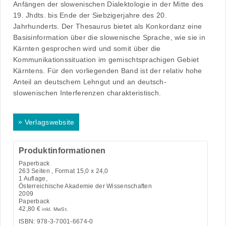
Anfängen der slowenischen Dialektologie in der Mitte des
19. Jhdts. bis Ende der Siebzigerjahre des 20.
Jahrhunderts. Der Thesaurus bietet als Konkordanz eine
Basisinformation über die slowenische Sprache, wie sie in
Kärnten gesprochen wird und somit über die
Kommunikationssituation im gemischtsprachigen Gebiet
Kärntens. Für den vorliegenden Band ist der relativ hohe
Anteil an deutschem Lehngut und an deutsch-
slowenischen Interferenzen charakteristisch.
»
Verlagswebsite
Produktinformationen
Paperback
263
Seiten , Format 15,0 x 24,0
1 Auflage,
Österreichische Akademie der Wissenschaften
2009
Paperback
42,80
€
inkl. MwSt.
ISBN: 978-3-7001-6674-0