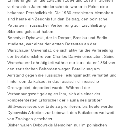
Erinnerungen an die zwischen 1864 und 1878 in Sibirien
verbrachten Jahre niederschrieb, war er in Polen eine
bekannte Persönlichkeit. Die 1930 erschienen Memoiren
sind heute ein Zeugnis für den Beitrag, den polnische
Patrioten in russischer Verbannung zur Erschließung
Sibiriens geleistet haben.
Benedykt Dybowski, der in Dorpat, Breslau und Berlin
studierte, war einer der ersten Dozenten an der
Warschauer Universität, die sich aktiv für die Verbreitung
der Evolutionslehre von Charles Darwin einsetzten. Seine
Warschauer Lehrtätigkeit währte nur kurz, da er 1864 von
den zaristischen Behörden wegen Beteiligung am
Aufstand gegen die russische Teilungsmacht verhaftet und
hinter den Baikalsee, in das russisch-chinesische
Grenzgebiet, deportiert wurde. Während der
Verbannungszeit gelang es ihm, sich als einer der
kompetentesten Erforscher der Fauna des größten
Süßwassersees der Erde zu profilieren; bis heute werden
Dybowskis Arbeiten zur Lebewelt des Baikalsees weltweit
von Zoologen geschätzt.
Bisher waren Dybowskis Memoiren nur im polnischen