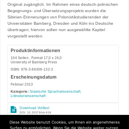
Original zugänglich. Im Rahmen eines deutsch-polnischen
Begegnungs- und Übersetzungsprojekts wurden die
Sibirien-Erinnerungen von Polonistikstudierenden der
Universitäten Bamberg, Dresden und Köln ins Deutsche
übertragen; hiervon sollen nun ausgewählte Kapitel
vorgestellt werden.
Produktinformationen
104
Seiten , Format 17,0 x 24,0
University of Bamberg Press
ISBN: 978-3-86309-132-3
Erscheinungsdatum
Februar 2013
Kategorie:
Slawische Sprachwissenschaft,
Literaturwissenschaft
Download Volltext
DOI: 10.20378/irb-934
Open Access
Diese Website benutzt Cookies, um Ihnen ein angenehmeres
Surfen zu ermöglichen. Wenn Sie die Website weiter nutzen,