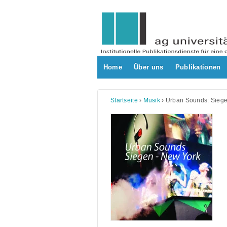
Skip
to
content
Home
Über uns
Publikationen
Startseite
›
Musik
›
Urban Sounds: Sieg