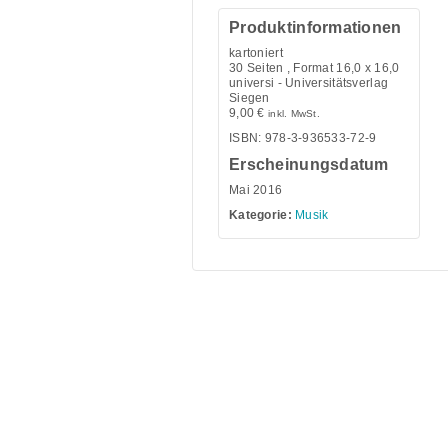
Produktinformationen
kartoniert
30
Seiten , Format 16,0 x 16,0
universi - Universitätsverlag
Siegen
9,00
€
inkl. MwSt.
ISBN: 978-3-936533-72-9
Erscheinungsdatum
Mai 2016
Kategorie:
Musik