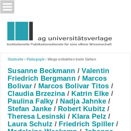
Skip
to
content
Startseite
›
Pädagogik
›
Wege entstehen beim Gehen
Susanne Beckmann
/
Valentin
Friedrich Bergmann
/
Marcos
Bolivar
/
Marcos Bolivar Titos
/
Claudia Brzezina
/
Katrin Elke
/
Paulina Falky
/
Nadja Jahnke
/
Stefan Janke
/
Robert Kubitz
/
Theresa Lesinski
/
Klara Pelz
/
Laura Schulz
/
Friedrich Spiller
/