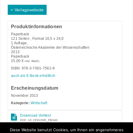
»
Verlagswebsite
Produktinformationen
Paperback
121
Seiten , Format 16,5 x 24,0
1 Auflage,
Österreichische Akademie der Wissenschaften
2013
Paperback
15,00
€
inkl. MwSt.
ISBN: 978-3-7001-7562-9
auch als E-Book erhältlich
Erscheinungsdatum
November 2013
Kategorie:
Wirtschaft
Download Volltext
DOI: 10.1553/ISR_FB040
Open Access
Diese Website benutzt Cookies, um Ihnen ein angenehmeres