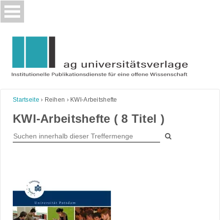
Skip
to
content
Startseite
›
Reihen
›
KWI-Arbeitshefte
KWI-Arbeitshefte ( 8 Titel )