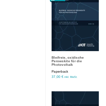
Bleifreie, oxidische
Perowskite für die
Photovoltaik
Paperback
37,00
€
inkl. MwSt.