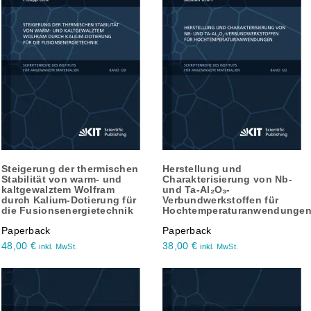
Steigerung der thermischen
Herstellung und
Stabilität von warm- und
Charakterisierung von Nb-
kaltgewalztem Wolfram
und Ta-Al₂O₃-
durch Kalium-Dotierung für
Verbundwerkstoffen für
die Fusionsenergietechnik
Hochtemperaturanwendunge
Paperback
Paperback
48,00
€
38,00
€
inkl. MwSt.
inkl. MwSt.