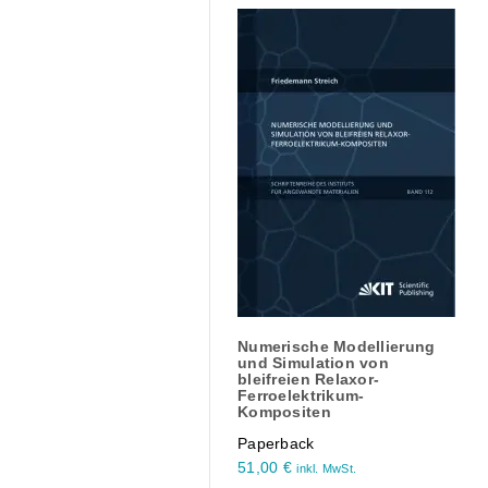
Numerische Modellierung
und Simulation von
bleifreien Relaxor-
Ferroelektrikum-
Kompositen
Paperback
51,00
€
inkl. MwSt.