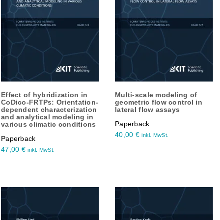
Effect of hybridization in
Multi-scale modeling of
CoDico-FRTPs: Orientation-
geometric flow control in
dependent characterization
lateral flow assays
and analytical modeling in
Paperback
various climatic conditions
40,00
€
inkl. MwSt.
Paperback
47,00
€
inkl. MwSt.