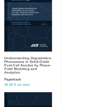
Understanding Degradation
Phenomena in Solid-Oxide
Fuel-Cell Anodes by Phase-
Field Modeling and
n
Analytics
Paperback
45,00
€
inkl. MwSt.