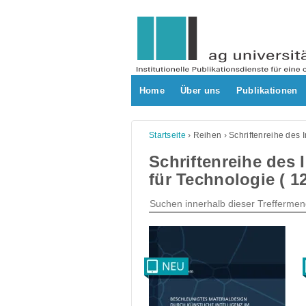
Skip
to
content
Home
Über uns
Publikationen
Startseite
›
Reihen
›
Schriftenreihe des I
Schriftenreihe des I
für Technologie ( 12