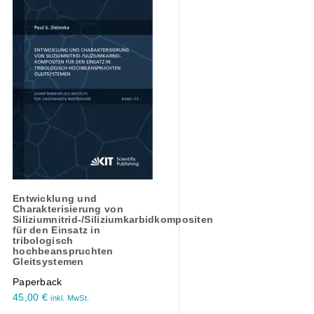
Entwicklung und
Charakterisierung von
Siliziumnitrid-/Siliziumkarbidkompositen
für den Einsatz in
tribologisch
hochbeanspruchten
Gleitsystemen
Paperback
45,00
€
inkl. MwSt.