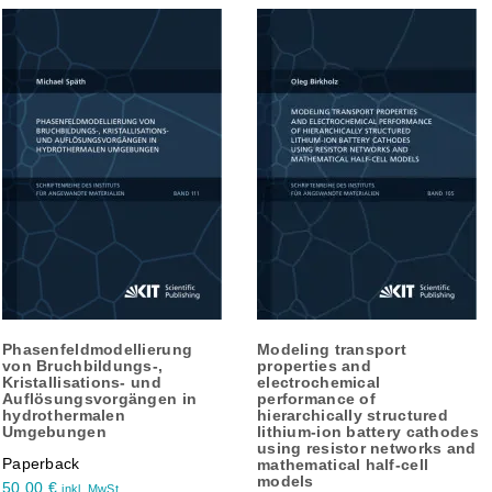
Phasenfeldmodellierung
Modeling transport
von Bruchbildungs-,
properties and
Kristallisations- und
electrochemical
Auflösungsvorgängen in
performance of
hydrothermalen
hierarchically structured
Umgebungen
lithium-ion battery cathodes
using resistor networks and
Paperback
mathematical half-cell
models
50,00
€
inkl. MwSt.