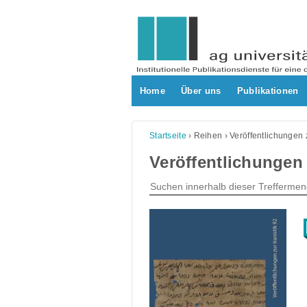
Skip
to
content
Home
Über uns
Publikationen
Startseite
›
Reihen
›
Veröffentlichungen z
Veröffentlichungen z