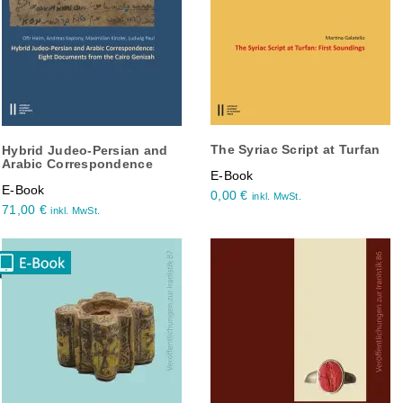
The Syriac Script at Turfan
Hybrid Judeo-Persian and
Arabic Correspondence
E-Book
E-Book
0,00
€
inkl. MwSt.
71,00
€
inkl. MwSt.