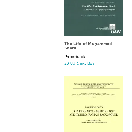
The Life of Muḥammad
Sharīf
Paperback
23,00
€
inkl. MwSt.