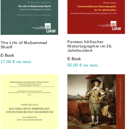
Formen höfischer
The Life of Muḥammad
Historiographie im 16.
Sharīf
Jahrhundert
E-Book
E-Book
17,00
€
inkl. MwSt.
55,00
€
inkl. MwSt.