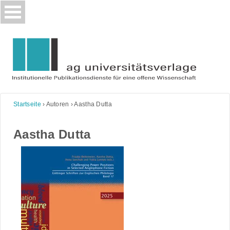
Skip
to
content
Startseite
›
Autoren
›
Aastha Dutta
Aastha Dutta