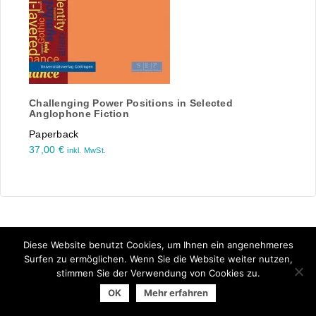
Challenging Power Positions in Selected
Anglophone Fiction
Paperback
37,00
€
inkl. MwSt.
Diese Website benutzt Cookies, um Ihnen ein angenehmeres
Surfen zu ermöglichen. Wenn Sie die Website weiter nutzen,
stimmen Sie der Verwendung von Cookies zu.
© 2025 Arbeitsgemeinschaft der Universitätsverlage | powered
OK
Mehr erfahren
by
Allegro Solutions
|
Impressum
|
Datenschutzhinweise