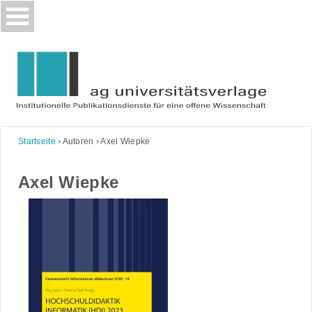
Skip
to
content
Startseite
›
Autoren
›
Axel Wiepke
Axel Wiepke