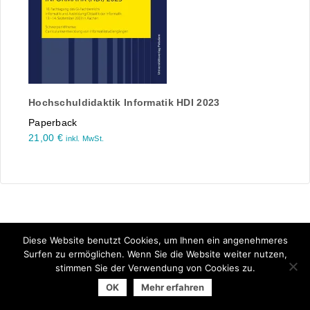
Hochschuldidaktik Informatik HDI 2023
Paperback
21,00
€
inkl. MwSt.
Diese Website benutzt Cookies, um Ihnen ein angenehmeres
Surfen zu ermöglichen. Wenn Sie die Website weiter nutzen,
stimmen Sie der Verwendung von Cookies zu.
© 2026 Arbeitsgemeinschaft der Universitätsverlage | powered
OK
Mehr erfahren
by
Allegro Solutions
|
Impressum
|
Datenschutzhinweise