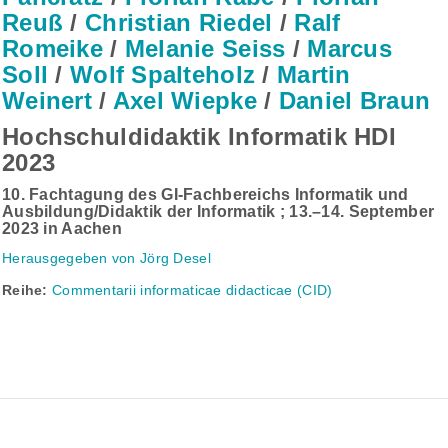
Reuß
/
Christian Riedel
/
Ralf
Romeike
/
Melanie Seiss
/
Marcus
Soll
/
Wolf Spalteholz
/
Martin
Weinert
/
Axel Wiepke
/
Daniel Braun
Hochschuldidaktik Informatik HDI
2023
10. Fachtagung des GI-Fachbereichs Informatik und
Ausbildung/Didaktik der Informatik ; 13.–14. September
2023 in Aachen
Herausgegeben von Jörg Desel
Reihe:
Commentarii informaticae didacticae (CID)