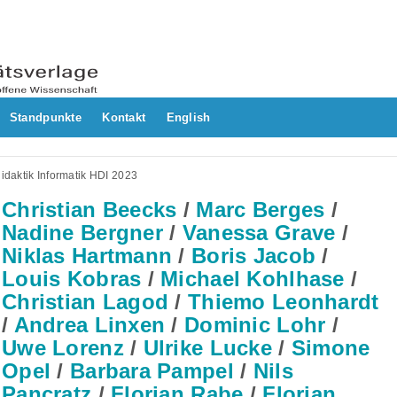
Standpunkte
Kontakt
English
daktik Informatik HDI 2023
Christian Beecks
/
Marc Berges
/
Nadine Bergner
/
Vanessa Grave
/
Niklas Hartmann
/
Boris Jacob
/
Louis Kobras
/
Michael Kohlhase
/
Christian Lagod
/
Thiemo Leonhardt
/
Andrea Linxen
/
Dominic Lohr
/
Uwe Lorenz
/
Ulrike Lucke
/
Simone
Opel
/
Barbara Pampel
/
Nils
Pancratz
/
Florian Rabe
/
Florian