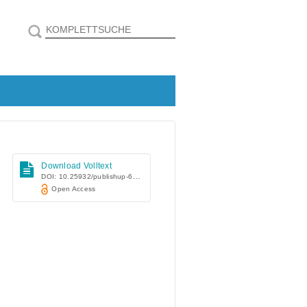
Download Volltext
DOI: 10.25932/publishup-68313
Open Access