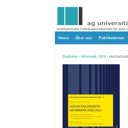
Skip
to
content
Home
Über uns
Publikationen
Startseite
›
Informatik, EDV
›
Hochschuldi