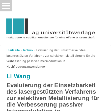
Skip
to
content
Startseite
›
Technik
›
Evaluierung der Einsetzbarkeit des
lasergestützten Verfahrens zur selektiven Metallisierung für die
Verbesserung passiver Intermodulation in
Hochfrequenzanwendungen
Li Wang
Evaluierung der Einsetzbarkeit
des lasergestützten Verfahrens
zur selektiven Metallisierung für
die Verbesserung passiver
Intermodulation in