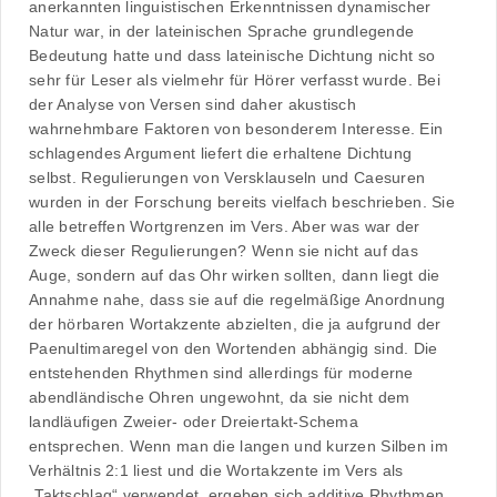
anerkannten linguistischen Erkenntnissen dynamischer
Natur war, in der lateinischen Sprache grundlegende
Bedeutung hatte und dass lateinische Dichtung nicht so
sehr für Leser als vielmehr für Hörer verfasst wurde. Bei
der Analyse von Versen sind daher akustisch
wahrnehmbare Faktoren von besonderem Interesse. Ein
schlagendes Argument liefert die erhaltene Dichtung
selbst. Regulierungen von Versklauseln und Caesuren
wurden in der Forschung bereits vielfach beschrieben. Sie
alle betreffen Wortgrenzen im Vers. Aber was war der
Zweck dieser Regulierungen? Wenn sie nicht auf das
Auge, sondern auf das Ohr wirken sollten, dann liegt die
Annahme nahe, dass sie auf die regelmäßige Anordnung
der hörbaren Wortakzente abzielten, die ja aufgrund der
Paenultimaregel von den Wortenden abhängig sind. Die
entstehenden Rhythmen sind allerdings für moderne
abendländische Ohren ungewohnt, da sie nicht dem
landläufigen Zweier- oder Dreiertakt-Schema
entsprechen. Wenn man die langen und kurzen Silben im
Verhältnis 2:1 liest und die Wortakzente im Vers als
„Taktschlag“ verwendet, ergeben sich additive Rhythmen