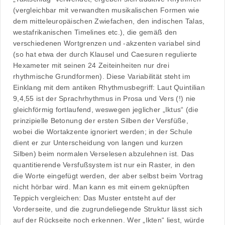
(vergleichbar mit verwandten musikalischen Formen wie
dem mitteleuropäischen Zwiefachen, den indischen Talas,
westafrikanischen Timelines etc.), die gemäß den
verschiedenen Wortgrenzen und -akzenten variabel sind
(so hat etwa der durch Klausel und Caesuren regulierte
Hexameter mit seinen 24 Zeiteinheiten nur drei
rhythmische Grundformen). Diese Variabilität steht im
Einklang mit dem antiken Rhythmusbegriff: Laut Quintilian
9,4,55 ist der Sprachrhythmus in Prosa und Vers (!) nie
gleichförmig fortlaufend, weswegen jeglicher „Iktus“ (die
prinzipielle Betonung der ersten Silben der Versfüße,
wobei die Wortakzente ignoriert werden; in der Schule
dient er zur Unterscheidung von langen und kurzen
Silben) beim normalen Verselesen abzulehnen ist. Das
quantitierende Versfußsystem ist nur ein Raster, in den
die Worte eingefügt werden, der aber selbst beim Vortrag
nicht hörbar wird. Man kann es mit einem geknüpften
Teppich vergleichen: Das Muster entsteht auf der
Vorderseite, und die zugrundeliegende Struktur lässt sich
auf der Rückseite noch erkennen. Wer „Ikten“ liest, würde