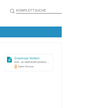
Download Volltext
DOI: 10.5445/KSP/1000148507
Open Access