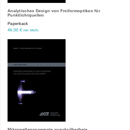
Analytisches Design von Freiformoptiken für
Punktlichtquellen
Paperback
46,00
€
inkl. MwSt.
Mikrowellenangeregte quecksilberfreie