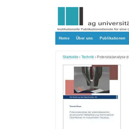
Skip
to
content
Home
Über uns
Publikationen
Startseite
›
Technik
›
Potenzialanalyse de