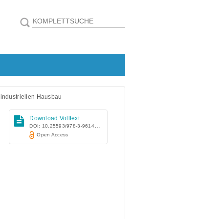
 industriellen Hausbau
Download Volltext
DOI: 10.25593/978-3-96147-654-1
Open Access