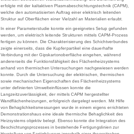
erfolgte mit der kaltaktiven Plasmabeschichtungstechnik (CAPM),
welche den automatisierten Auftrag einer elektrisch leitenden
Struktur auf Oberflächen einer Vielzahl an Materialien erlaubt.
In einer Parameterstudie konnte ein geeignetes Setup gefunden
werden, um elektrisch leitende Strukturen mittels CAPM-Prozess
fertigen zu können. Die Charakterisierung des Schichtverbundes
zeigte einerseits, dass die Kupferpartikel eine dauerhafte
Verbindung mit der Gipskartonoberfläche eingehen, während
andererseits die Funktionsfähigkeit des Flächenheizsystems
anhand von thermischen Untersuchungen nachgewiesen werden
konnte. Durch die Untersuchung der elektrischen, thermischen
sowie mechanischen Eigenschaften des Flächenheizsystems
unter definierten Umwelteinflüssen konnte die
Langzeitzuverlässigkeit, der mittels CAPM hergestellter
Wandflächenheizungen, erfolgreich dargelegt werden. Mit Hilfe
von Behaglichkeitsmessungen wurde in einem eigens errichteten
Demonstrationshaus eine ideale thermische Behaglichkeit des
Heizsystems objektiv belegt. Ebenso konnte die Integration des
Beschichtungsprozesses in bestehende Fertigungslinien zur
Herstellung von Fertighäusern innerhalb einer theoretischen