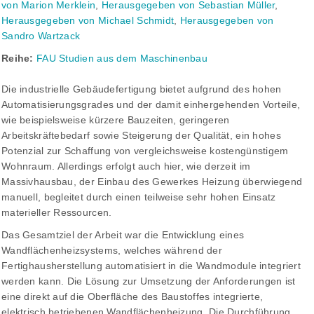
von Marion Merklein
,
Herausgegeben von Sebastian Müller
,
Herausgegeben von Michael Schmidt
,
Herausgegeben von
Sandro Wartzack
Reihe:
FAU Studien aus dem Maschinenbau
Die industrielle Gebäudefertigung bietet aufgrund des hohen
Automatisierungsgrades und der damit einhergehenden Vorteile,
wie beispielsweise kürzere Bauzeiten, geringeren
Arbeitskräftebedarf sowie Steigerung der Qualität, ein hohes
Potenzial zur Schaffung von vergleichsweise kostengünstigem
Wohnraum. Allerdings erfolgt auch hier, wie derzeit im
Massivhausbau, der Einbau des Gewerkes Heizung überwiegend
manuell, begleitet durch einen teilweise sehr hohen Einsatz
materieller Ressourcen.
Das Gesamtziel der Arbeit war die Entwicklung eines
Wandflächenheizsystems, welches während der
Fertighausherstellung automatisiert in die Wandmodule integriert
werden kann. Die Lösung zur Umsetzung der Anforderungen ist
eine direkt auf die Oberfläche des Baustoffes integrierte,
elektrisch betriebenen Wandflächenheizung. Die Durchführung