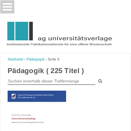
Skip
to
content
Startseite
›
Pädagogik
›
Seite 9
Pädagogik ( 225 Titel )